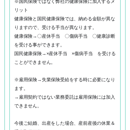
※国民保険ではなく弊社の健康保険に加入するメ
リット
健康保険と国民健康保険では、納める金額が異な
りますので、受ける手当が異なります。
健康保険→〇産休手当 〇傷病手当 〇健康診断
を受ける事ができます。
国民健康保険→×産休手当 ×傷病手当 を受ける
ことができません。
06-6252-0781
簡単Web応募
※雇用保険→失業保険受給をする時に必要になり
ます。
→雇用契約ではない業務委託は雇用保険には加入
できません。
今後ご結婚、出産をした場合、産前産後の休業＆