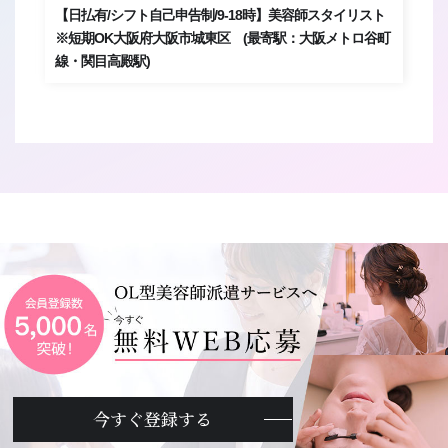
ト
【日払有/シフト自己申告制/9-18時】美容師スタイリスト
【
）
※短期OK大阪府大阪市城東区 (最寄駅：大阪メトロ谷町
美
線・関目高殿駅)
線
今すぐ登録する