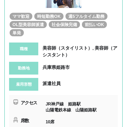
ママ歓迎
時短勤務OK
週5フルタイム勤務
OL型美容師派遣
社会保険完備
前払いOK
単発
美容師（スタイリスト）, 美容師（ア
職種
シスタント）
兵庫県姫路市
勤務地
派遣社員
雇用形態
アクセス
JR神戸線 姫路駅
山陽電鉄本線 山陽姫路駅
席数
10席