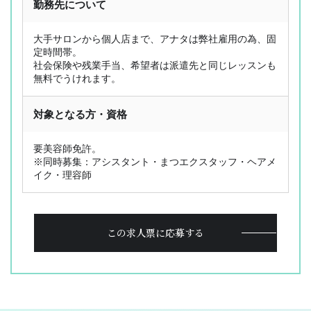
勤務先について
OL型美容師派遣とは
ジョブレポート
選ばれる理由
スタッフ紹介
大手サロンから個人店まで、アナタは弊社雇用の為、固
定時間帯。
お仕事検索
採用応援サポート
社会保険や残業手当、希望者は派遣先と同じレッスンも
サービス内容
Q&A
無料でうけれます。
お仕事の流れ
コラム
対象となる方・資格
登録フォーム
お問い合わせ
PICK UP CONTENTS
要美容師免許。
3分でわかるOL型美容師派遣
※同時募集：アシスタント・まつエクスタッフ・ヘアメ
ヘアメイク特集
イク・理容師
美容師の働き方比較
FOR BUSINESS
この求人票に応募する
運営会社
プライバシーポリシー