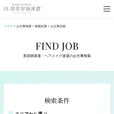
HOME
>
お仕事検索
>
検索結果
>
お仕事詳細
お仕事検索
FIND JOB
COLUMN
新着コラム
美容師派遣・ヘアメイク派遣のお仕事検索
ABOUT
OL型美容師派遣とは
SERVICE
サービス内容
検索条件
FLOW
お仕事の流れ
エリアから選ぶ