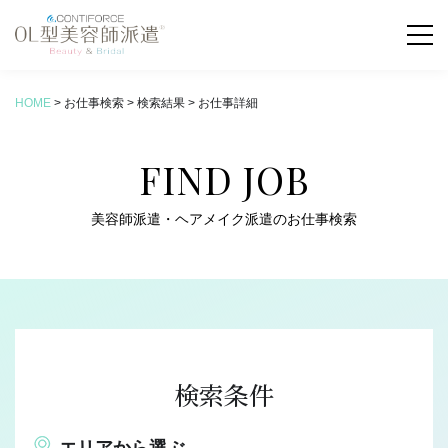
HOME
>
お仕事検索
>
検索結果
>
お仕事詳細
お仕事検索
FIND JOB
COLUMN
新着コラム
美容師派遣・ヘアメイク派遣のお仕事検索
ABOUT
OL型美容師派遣とは
SERVICE
サービス内容
検索条件
FLOW
お仕事の流れ
エリアから選ぶ