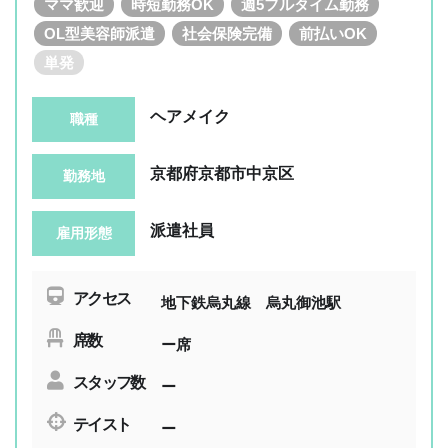
ママ歓迎
時短勤務OK
週5フルタイム勤務
OL型美容師派遣
社会保険完備
前払いOK
単発
ヘアメイク
職種
京都府京都市中京区
勤務地
派遣社員
雇用形態
アクセス
地下鉄烏丸線 烏丸御池駅
席数
ー席
スタッフ数
ー
テイスト
ー