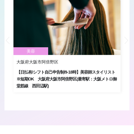
FOR BUSINESS
運営会社
プライバシーポリシー
美容
大阪府大阪市阿倍野区
京
】大
【日払有/シフト自己申告制/9-18時】美容師スタイリスト
【
※短期OK 大阪府大阪市阿倍野区(最寄駅：大阪メトロ御
有
堂筋線 西田辺駅)