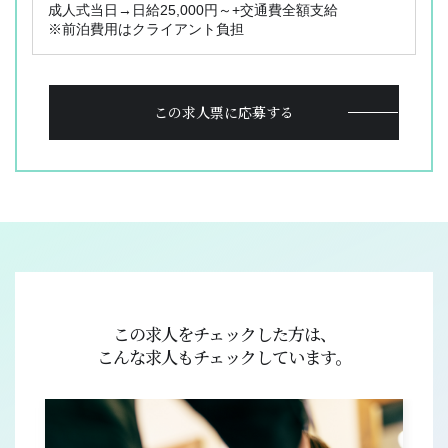
成人式当日→日給25,000円～+交通費全額支給
※前泊費用はクライアント負担
この求人票に応募する
OL型美容師派遣とは
ジョブレポート
選ばれる理由
スタッフ紹介
お仕事検索
採用応援サポート
サービス内容
Q&A
お仕事の流れ
コラム
登録フォーム
お問い合わせ
この求人をチェックした方は、
PICK UP CONTENTS
こんな求人もチェックしています。
3分でわかるOL型美容師派遣
ヘアメイク特集
美容師の働き方比較