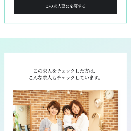
お仕事検索
採用応援サポート
この求人票に応募する
サービス内容
Q&A
お仕事の流れ
コラム
登録フォーム
お問い合わせ
PICK UP CONTENTS
3分でわかるOL型美容師派遣
ヘアメイク特集
美容師の働き方比較
この求人をチェックした方は、
FOR BUSINESS
こんな求人もチェックしています。
運営会社
プライバシーポリシー