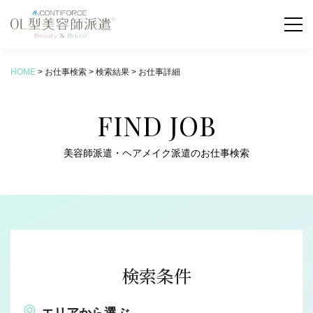
HOME
>
お仕事検索
>
検索結果
>
お仕事詳細
お仕事検索
FIND JOB
COLUMN
新着コラム
美容師派遣・ヘアメイク派遣のお仕事検索
ABOUT
OL型美容師派遣とは
SERVICE
サービス内容
検索条件
FLOW
お仕事の流れ
エリアから選ぶ