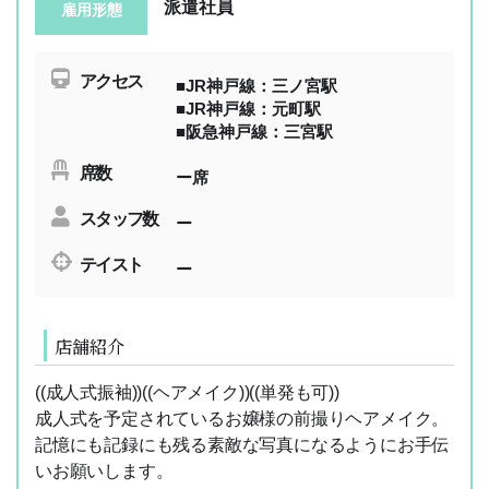
派遣社員
雇用形態
アクセス
■JR神戸線：三ノ宮駅
■JR神戸線：元町駅
■阪急神戸線：三宮駅
席数
ー席
スタッフ数
ー
テイスト
ー
店舗紹介
((成人式振袖))((ヘアメイク))((単発も可))
成人式を予定されているお嬢様の前撮りヘアメイク。
記憶にも記録にも残る素敵な写真になるようにお手伝
いお願いします。