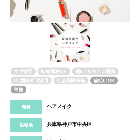
ママ歓迎
時短勤務OK
週5フルタイム勤務
OL型美容師派遣
社会保険完備
前払いOK
単発
ヘアメイク
職種
兵庫県神戸市中央区
勤務地