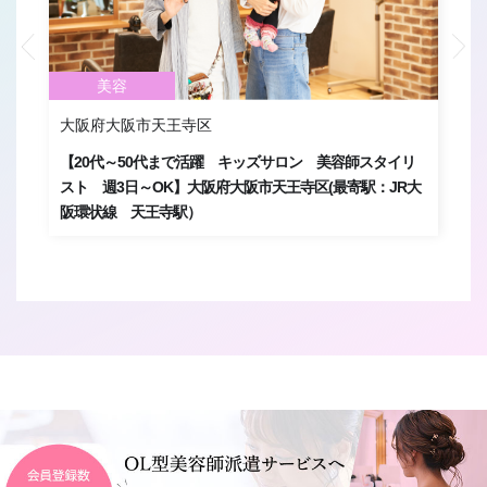
美容
大阪府大阪市天王寺区
大
い
【20代～50代まで活躍 キッズサロン 美容師スタイリ
【
スト 週3日～OK】大阪府大阪市天王寺区(最寄駅：JR大
有
阪環状線 天王寺駅）
野