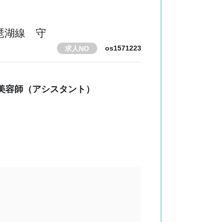
琶湖線 守
os1571223
求人NO
 美容師（アシスタント）