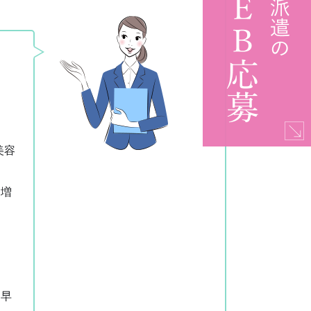
美容
り増
、早