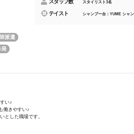
スタッフ数
スタイリスト3名
テイスト
シャンプー台：YUME シャ
容師派遣
単発
。
すい♪
も働きやすい♪
あいとした職場です。