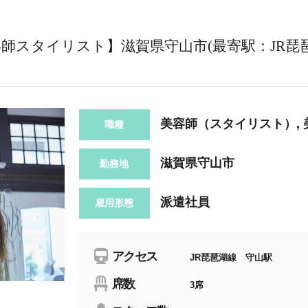
容師スタイリスト】滋賀県守山市(最寄駅：JR琵
美容師（スタイリスト）,
職種
滋賀県守山市
勤務地
派遣社員
雇用形態
アクセス
JR琵琶湖線 守山駅
席数
3席