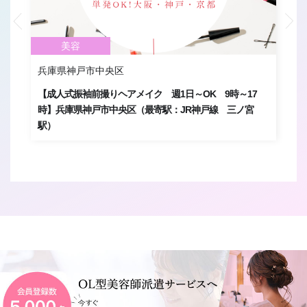
美容
兵庫県神戸市中央区
兵
】
【成人式振袖前撮りヘアメイク 週1日～OK 9時～17
【
阪
時】兵庫県神戸市中央区（最寄駅：JR神戸線 三ノ宮
※
駅）