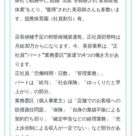
弊社で勤務中に”結婚””出産”を経験され”産前産後
休業”をとり、”復帰”された美容師さんも多数いま
す。提携保育園（社員割引）有。
店長候補予定の幹部候補派遣有。正社員切替時は
月給30万からになります。今、美容業界は、”正
社員””パート””業務委託””派遣”の4つの働き方があ
ります。
正社員「労働時間・日数」「管理業務」。
パートは「給与」「社会保険」「ゆっくりだと早
上がり」の部分。
業務委託（個人事業主）は「店舗でのお客様への
賠償責任問題」「保険」「自身の業績不振による
契約打ち切り」「確定申告などの経理業務」「売
上歩合制による収入が一定でない」など部分があ