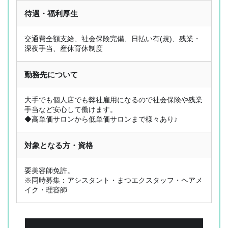
お仕事検索
採用応援サポート
待遇・福利厚生
サービス内容
Q&A
お仕事の流れ
コラム
交通費全額支給、社会保険完備、日払い有(規)、残業・
深夜手当、産休育休制度
登録フォーム
お問い合わせ
PICK UP CONTENTS
勤務先について
3分でわかるOL型美容師派遣
ヘアメイク特集
大手でも個人店でも弊社雇用になるので社会保険や残業
美容師の働き方比較
手当など安心して働けます。
◆高単価サロンから低単価サロンまで様々あり♪
FOR BUSINESS
対象となる方・資格
運営会社
プライバシーポリシー
要美容師免許。
※同時募集：アシスタント・まつエクスタッフ・ヘアメ
イク・理容師