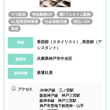
ママ歓迎
時短勤務OK
週5フルタイム勤務
OL型美容師派遣
社会保険完備
前払いOK
単発
美容師（スタイリスト）, 美容師（ア
職種
シスタント）
兵庫県神戸市中央区
勤務地
派遣社員
雇用形態
アクセス
JR神戸線 三ノ宮駅
阪急神戸線 神戸三宮駅
阪神本線 神戸三宮駅
神戸市営地下鉄西神・山手