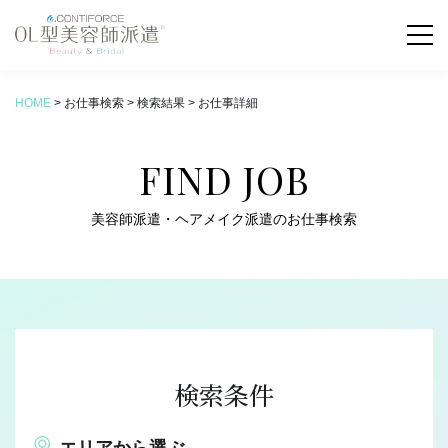
HOME
>
お仕事検索
>
検索結果
>
お仕事詳細
お仕事検索
FIND JOB
COLUMN
新着コラム
美容師派遣・ヘアメイク派遣のお仕事検索
ABOUT
OL型美容師派遣とは
SERVICE
サービス内容
検索条件
FLOW
お仕事の流れ
エリアから選ぶ