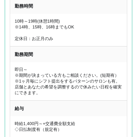
勤務時間
10時～19時(休憩1時間)
※14時、15時、16時までもOK
定休日：お正月のみ
勤務期間
即日～
※期間が決まっている方もご相談ください。(短期有）
※1ヶ月毎にシフト提出をするパターンのサロンも有。
店舗とあなたの希望を調整するので休みたい日程を確実
にできます。
給与
OL型美容師派遣とは
ジョブレポート
時給1,400円～+交通費全額支給
◇日払制度有（規定有）
選ばれる理由
スタッフ紹介