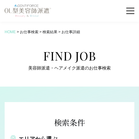
HOME
>
お仕事検索
>
検索結果
>
お仕事詳細
お仕事検索
FIND JOB
COLUMN
新着コラム
美容師派遣・ヘアメイク派遣のお仕事検索
ABOUT
OL型美容師派遣とは
SERVICE
サービス内容
検索条件
FLOW
お仕事の流れ
エリアから選ぶ