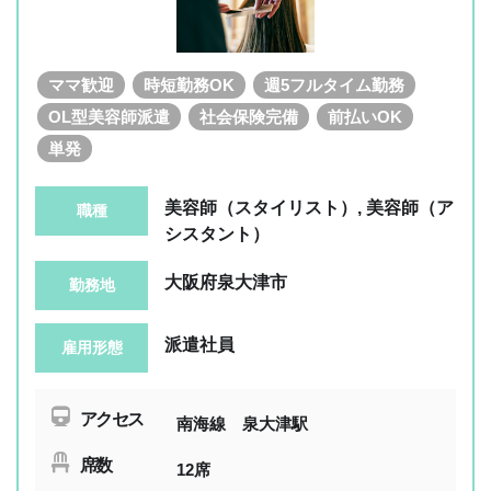
ママ歓迎
時短勤務OK
週5フルタイム勤務
OL型美容師派遣
社会保険完備
前払いOK
単発
美容師（スタイリスト）, 美容師（ア
職種
シスタント）
大阪府泉大津市
勤務地
派遣社員
雇用形態
アクセス
南海線 泉大津駅
席数
12席