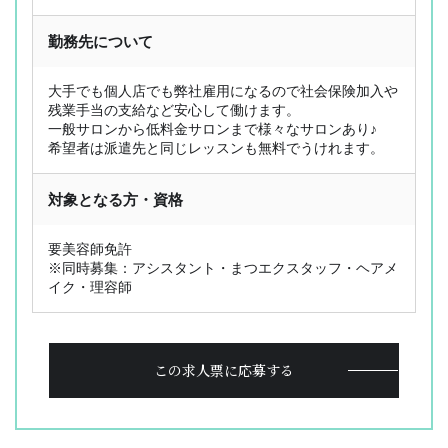
勤務先について
OL型美容師派遣とは
ジョブレポート
選ばれる理由
スタッフ紹介
大手でも個人店でも弊社雇用になるので社会保険加入や
お仕事検索
採用応援サポート
残業手当の支給など安心して働けます。
一般サロンから低料金サロンまで様々なサロンあり♪
サービス内容
Q&A
希望者は派遣先と同じレッスンも無料でうけれます。
お仕事の流れ
コラム
登録フォーム
お問い合わせ
対象となる方・資格
PICK UP CONTENTS
3分でわかるOL型美容師派遣
要美容師免許
※同時募集：アシスタント・まつエクスタッフ・ヘアメ
ヘアメイク特集
イク・理容師
美容師の働き方比較
FOR BUSINESS
この求人票に応募する
運営会社
プライバシーポリシー