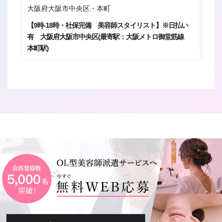
大阪府大阪市中央区・本町
大
ト
【9時-18時・社保完備 美容師スタイリスト】※日払い
【
甲道
有 大阪府大阪市中央区(最寄駅：大阪メトロ御堂筋線
大
本町駅)