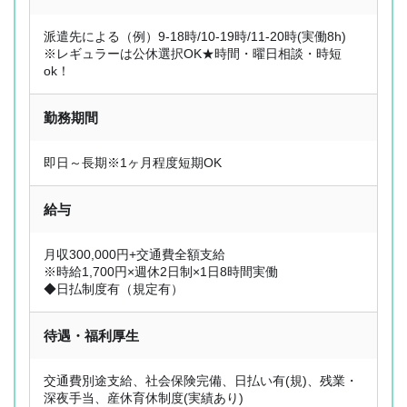
派遣先による（例）9-18時/10-19時/11-20時(実働8h)
※レギュラーは公休選択OK★時間・曜日相談・時短
ok！
勤務期間
即日～長期※1ヶ月程度短期OK
給与
月収300,000円+交通費全額支給
※時給1,700円×週休2日制×1日8時間実働
◆日払制度有（規定有）
待遇・福利厚生
交通費別途支給、社会保険完備、日払い有(規)、残業・
深夜手当、産休育休制度(実績あり)