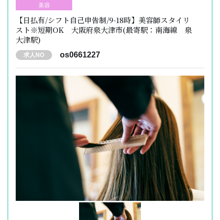
美容
【日払有/シフト自己申告制/9-18時】美容師スタイリ
スト※短期OK 大阪府泉大津市(最寄駅：南海線 泉
大津駅)
os0661227
求人NO