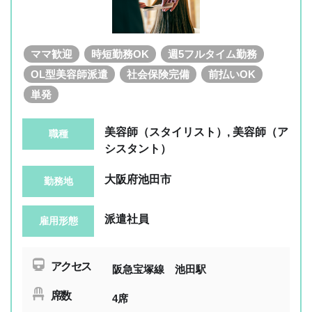
ママ歓迎
時短勤務OK
週5フルタイム勤務
OL型美容師派遣
社会保険完備
前払いOK
単発
美容師（スタイリスト）, 美容師（ア
職種
シスタント）
大阪府池田市
勤務地
派遣社員
雇用形態
アクセス
阪急宝塚線 池田駅
席数
4席