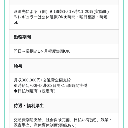
派遣先による（例）9-18時/10-19時/11-20時(実働8h)
※レギュラーは公休選択OK★時間・曜日相談・時短
ok！
勤務期間
即日～長期※1ヶ月程度短期OK
給与
月収300,000円+交通費全額支給
※時給1,700円×週休2日制×1日8時間実働
◆日払制度有（規定有）
待遇・福利厚生
交通費別途支給、社会保険完備、日払い有(規)、残業・
深夜手当、産休育休制度(実績あり)