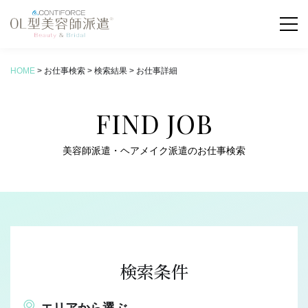
HOME
>
お仕事検索
>
検索結果
>
お仕事詳細
お仕事検索
FIND JOB
COLUMN
新着コラム
美容師派遣・ヘアメイク派遣のお仕事検索
ABOUT
OL型美容師派遣とは
SERVICE
サービス内容
検索条件
FLOW
お仕事の流れ
エリアから選ぶ