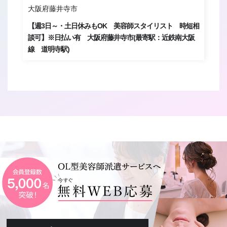
大阪府藤井寺市
京
ト
【週3日～・土日休みもOK 美容師スタイリスト 時短相
【
)
談可】※日払い有 大阪府藤井寺市(最寄駅：近鉄南大阪
※
線 道明寺駅)
駅