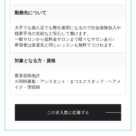
勤務先について
OL型美容師派遣とは
ジョブレポート
選ばれる理由
スタッフ紹介
大手でも個人店でも弊社雇用になるので社会保険加入や
お仕事検索
採用応援サポート
残業手当の支給など安心して働けます。
一般サロンから低料金サロンまで様々なサロンあり♪
サービス内容
Q&A
希望者は派遣先と同じレッスンも無料でうけれます。
お仕事の流れ
コラム
登録フォーム
お問い合わせ
対象となる方・資格
PICK UP CONTENTS
3分でわかるOL型美容師派遣
要美容師免許
※同時募集：アシスタント・まつエクスタッフ・ヘアメ
ヘアメイク特集
イク・理容師
美容師の働き方比較
FOR BUSINESS
この求人票に応募する
運営会社
プライバシーポリシー