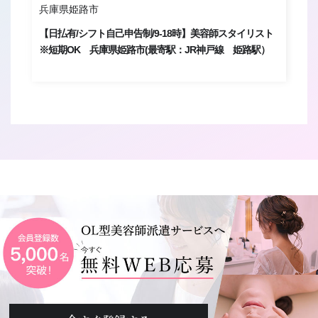
兵庫県姫路市
大
都
【日払有/シフト自己申告制/9-18時】美容師スタイリスト
【
※短期OK 兵庫県姫路市(最寄駅：JR神戸線 姫路駅）
府