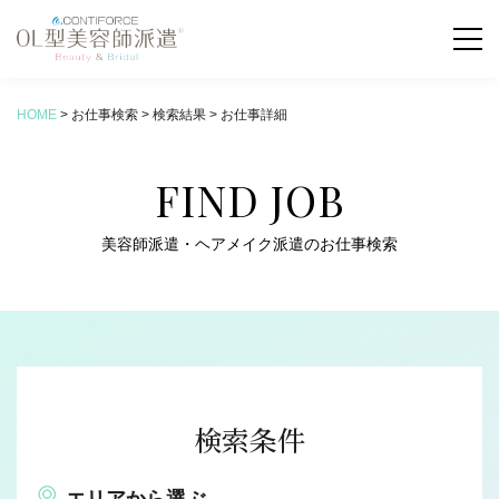
HOME
>
お仕事検索
>
検索結果
>
お仕事詳細
お仕事検索
FIND JOB
COLUMN
新着コラム
美容師派遣・ヘアメイク派遣のお仕事検索
ABOUT
OL型美容師派遣とは
SERVICE
サービス内容
検索条件
FLOW
お仕事の流れ
エリアから選ぶ