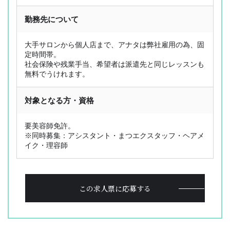
勤務先について
OL型美容師派遣とは
ジョブレポート
選ばれる理由
スタッフ紹介
大手サロンから個人店まで、アナタは弊社雇用の為、固
お仕事検索
採用応援サポート
定時間帯。
社会保険や残業手当、希望者は派遣先と同じレッスンも
サービス内容
Q&A
無料でうけれます。
お仕事の流れ
コラム
登録フォーム
お問い合わせ
対象となる方・資格
PICK UP CONTENTS
要美容師免許。
3分でわかるOL型美容師派遣
※同時募集：アシスタント・まつエクスタッフ・ヘアメ
ヘアメイク特集
イク・理容師
美容師の働き方比較
FOR BUSINESS
この求人票に応募する
運営会社
プライバシーポリシー