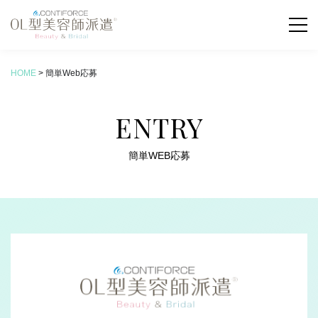
HOME
>
簡単Web応募
お仕事検索
ENTRY
COLUMN
新着コラム
簡単WEB応募
ABOUT
OL型美容師派遣とは
SERVICE
サービス内容
FLOW
お仕事の流れ