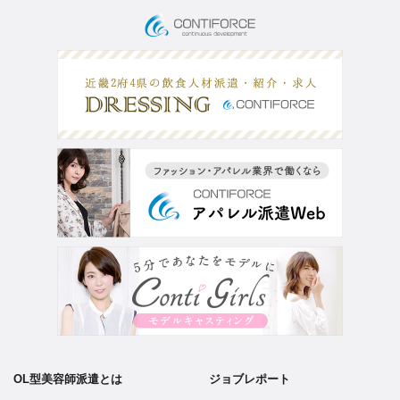
お仕事検索
採用応援サポート
サービス内容
Q&A
お仕事の流れ
コラム
登録フォーム
お問い合わせ
PICK UP CONTENTS
3分でわかるOL型美容師派遣
ヘアメイク特集
美容師の働き方比較
FOR BUSINESS
運営会社
プライバシーポリシー
OL型美容師派遣とは
ジョブレポート