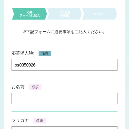
JOB REPORT
応募
入力内容
送信完了
ジョブレポート
フォームに記入
の確認
Q&A
※下記フォームに必要事項をご記入ください。
よくあるご質問
応募求人No
任意
お名前
必須
フリガナ
必須