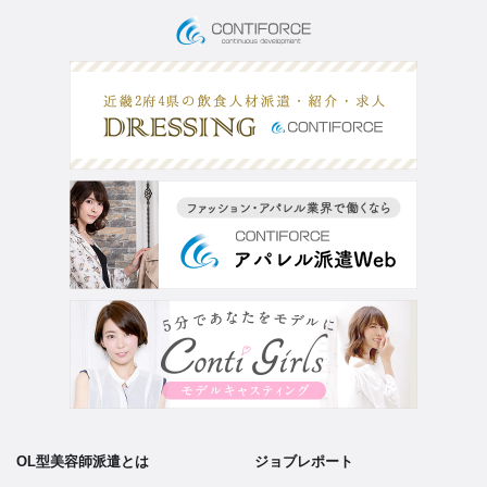
お仕事検索
採用応援サポート
サービス内容
Q&A
お仕事の流れ
コラム
登録フォーム
お問い合わせ
PICK UP CONTENTS
3分でわかるOL型美容師派遣
ヘアメイク特集
美容師の働き方比較
FOR BUSINESS
運営会社
プライバシーポリシー
OL型美容師派遣とは
ジョブレポート