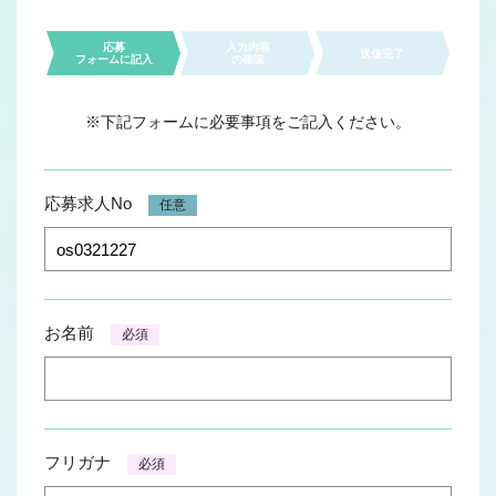
JOB REPORT
応募
入力内容
送信完了
ジョブレポート
フォームに記入
の確認
Q&A
※下記フォームに必要事項をご記入ください。
よくあるご質問
応募求人No
任意
お名前
必須
フリガナ
必須