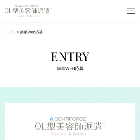
HOME
>
簡単Web応募
お仕事検索
ENTRY
COLUMN
新着コラム
簡単WEB応募
ABOUT
OL型美容師派遣とは
SERVICE
サービス内容
FLOW
お仕事の流れ